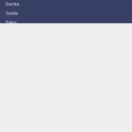
Dumka
Godda
Pakur
Sahebganj
Subscribe to Updates
Get the latest creative news from FooBar about art, design and
business.
By signing up, you agree to the our terms and our
Privacy Policy
agreement.
© 2026 AzadSipahi. Designed by
Launching Press
.