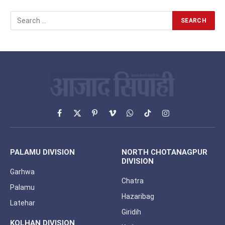
Facebook
X
Pinterest
Vimeo
WhatsApp
TikTok
Instagram
(Twitter)
PALAMU DIVISION
NORTH CHOTANAGPUR
DIVISION
Garhwa
Chatra
Palamu
Hazaribag
Latehar
Giridih
KOLHAN DIVISION