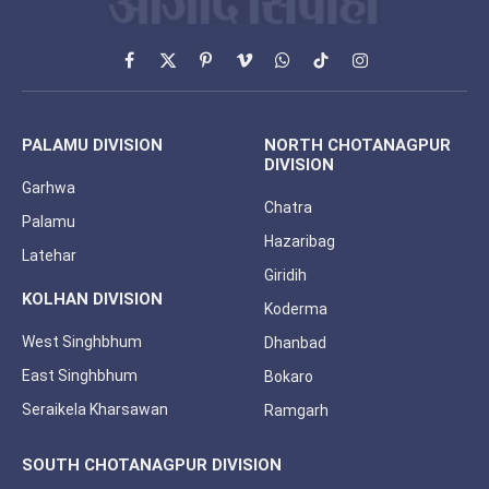
Facebook
X
Pinterest
Vimeo
WhatsApp
TikTok
Instagram
(Twitter)
PALAMU DIVISION
NORTH CHOTANAGPUR
DIVISION
Garhwa
Chatra
Palamu
Hazaribag
Latehar
Giridih
KOLHAN DIVISION
Koderma
West Singhbhum
Dhanbad
East Singhbhum
Bokaro
Seraikela Kharsawan
Ramgarh
SOUTH CHOTANAGPUR DIVISION