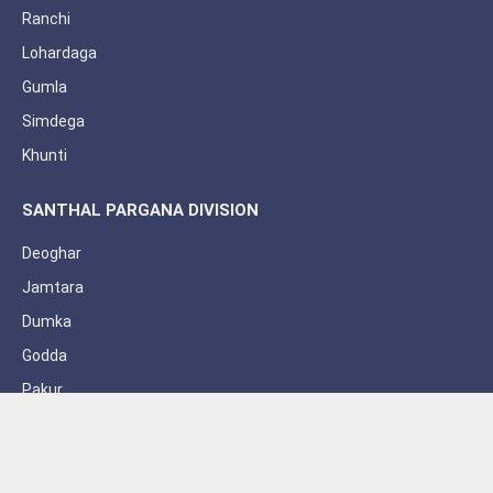
Ranchi
Lohardaga
Gumla
Simdega
Khunti
SANTHAL PARGANA DIVISION
Deoghar
Jamtara
Dumka
Godda
Pakur
Sahebganj
Subscribe to Updates