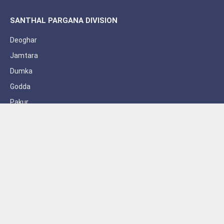
SANTHAL PARGANA DIVISION
Deoghar
Jamtara
Dumka
Godda
Pakur
Sahebganj
Subscribe to Updates
Get the latest creative news from FooBar about art, design and
business.