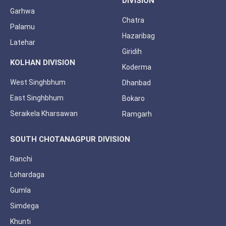
DIVISION
Garhwa
Chatra
Palamu
Hazaribag
Latehar
Giridih
KOLHAN DIVISION
Koderma
West Singhbhum
Dhanbad
East Singhbhum
Bokaro
Seraikela Kharsawan
Ramgarh
SOUTH CHOTANAGPUR DIVISION
Ranchi
Lohardaga
Gumla
Simdega
Khunti