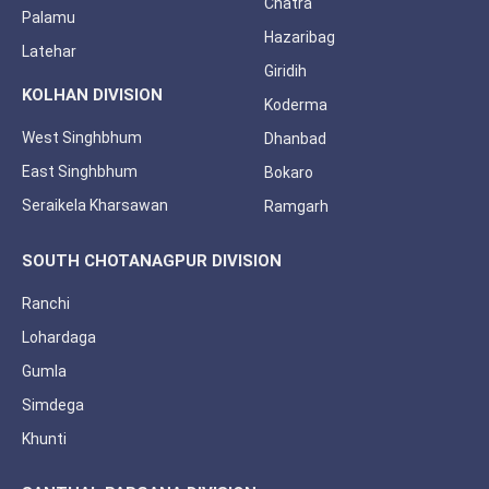
Chatra
Palamu
Hazaribag
Latehar
Giridih
KOLHAN DIVISION
Koderma
West Singhbhum
Dhanbad
East Singhbhum
Bokaro
Seraikela Kharsawan
Ramgarh
SOUTH CHOTANAGPUR DIVISION
Ranchi
Lohardaga
Gumla
Simdega
Khunti