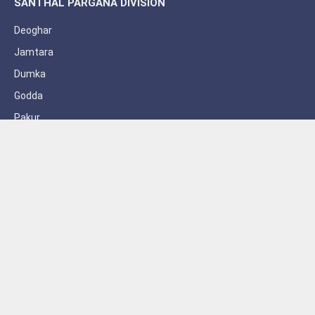
SANTHAL PARGANA DIVISION
Deoghar
Jamtara
Dumka
Godda
Pakur
Sahebganj
Subscribe to Updates
Get the latest creative news from FooBar about art, design and
business.
By signing up, you agree to the our terms and our
Privacy Policy