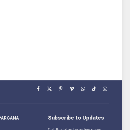
Facebook
X
Pinterest
Vimeo
WhatsApp
TikTok
Instagram
(Twitter)
Subscribe to Updates
PARGANA
Get the latest creative news