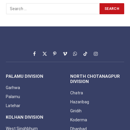
Facebook
X
Pinterest
Vimeo
WhatsApp
TikTok
Instagram
(Twitter)
PALAMU DIVISION
NORTH CHOTANAGPUR
DIVISION
Garhwa
Chatra
Palamu
Hazaribag
Latehar
Giridih
KOLHAN DIVISION
Koderma
West Singhbhum
Dhanbad