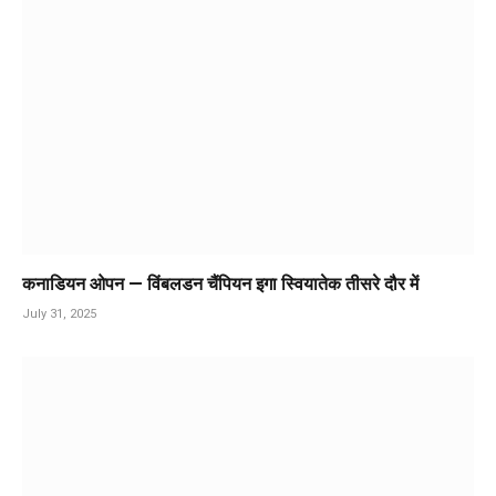
कनाडियन ओपन — विंबलडन चैंपियन इगा स्वियातेक तीसरे दौर में
July 31, 2025