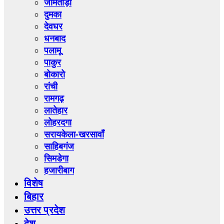
जामताड़ा
दुमका
देवघर
धनबाद
पलामू
पाकुर
बोकारो
रांची
रामगढ़
लातेहार
लोहरदगा
सरायकेला-खरसावाँ
साहिबगंज
सिमडेगा
हजारीबाग
विशेष
बिहार
उत्तर प्रदेश
देश