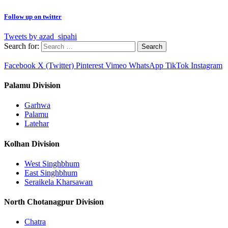
Follow up on twitter
Tweets by azad_sipahi
Search for:
Facebook
X (Twitter)
Pinterest
Vimeo
WhatsApp
TikTok
Instagram
Palamu Division
Garhwa
Palamu
Latehar
Kolhan Division
West Singhbhum
East Singhbhum
Seraikela Kharsawan
North Chotanagpur Division
Chatra