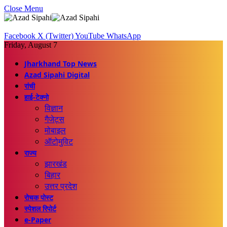
Close Menu
Facebook
X (Twitter)
YouTube
WhatsApp
Friday, August 7
Jharkhand Top News
Azad Sipahi Digital
रांची
हाई-टेक्नो
विज्ञान
गैजेट्स
मोबाइल
ऑटोमुविट
राज्य
झारखंड
बिहार
उत्तर प्रदेश
रोचक पोस्ट
स्पेशल रिपोर्ट
e-Paper