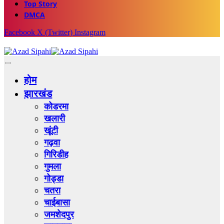
Top Story
DMCA
Facebook
X (Twitter)
Instagram
होम
झारखंड
कोडरमा
खलारी
खूंटी
गढ़वा
गिरिडीह
गुमला
गोड्डा
चतरा
चाईबासा
जमशेदपुर