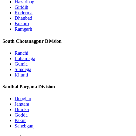
Hazaribag
Giridih
Koderma
Dhanbad
Bokaro
Ramgarh
South Chotanagpur Division
Ranchi
Lohardaga
Gumla
Simdega
Khunti
Santhal Pargana Division
Deoghar
Jamtara
Dumka
Godda
Pakur
Sahebganj