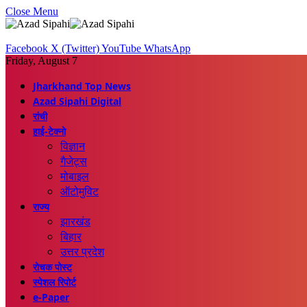
Close Menu
Facebook
X (Twitter)
YouTube
WhatsApp
Friday, August 7
Jharkhand Top News
Azad Sipahi Digital
रांची
हाई-टेक्नो
विज्ञान
गैजेट्स
मोबाइल
ऑटोमुविट
राज्य
झारखंड
बिहार
उत्तर प्रदेश
रोचक पोस्ट
स्पेशल रिपोर्ट
e-Paper