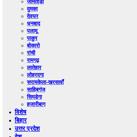
जामताड़ा
दुमका
देवघर
धनबाद
पलामू
पाकुर
बोकारो
रांची
रामगढ़
लातेहार
लोहरदगा
सरायकेला-खरसावाँ
साहिबगंज
सिमडेगा
हजारीबाग
विशेष
बिहार
उत्तर प्रदेश
देश