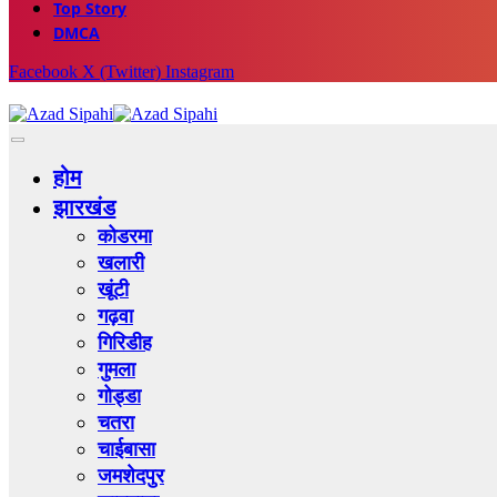
Top Story
DMCA
Facebook
X (Twitter)
Instagram
होम
झारखंड
कोडरमा
खलारी
खूंटी
गढ़वा
गिरिडीह
गुमला
गोड्डा
चतरा
चाईबासा
जमशेदपुर