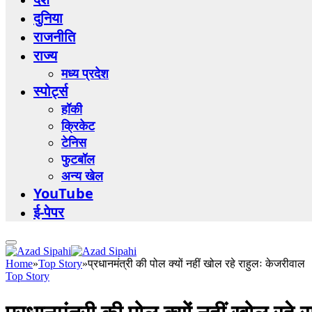
दुनिया
राजनीति
राज्य
मध्य प्रदेश
स्पोर्ट्स
हॉकी
क्रिकेट
टेनिस
फुटबॉल
अन्य खेल
YouTube
ई-पेपर
Home
»
Top Story
»
प्रधानमंत्री की पोल क्यों नहीं खोल रहे राहुलः केजरीवाल
Top Story