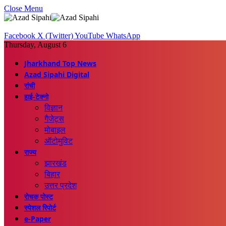
Close Menu
Facebook
X (Twitter)
YouTube
WhatsApp
Thursday, August 6
Jharkhand Top News
Azad Sipahi Digital
रांची
हाई-टेक्नो
विज्ञान
गैजेट्स
मोबाइल
ऑटोमुविट
राज्य
झारखंड
बिहार
उत्तर प्रदेश
रोचक पोस्ट
स्पेशल रिपोर्ट
e-Paper