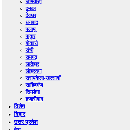
जामताड़ा
दुमका
देवघर
धनबाद
पलामू
पाकुर
बोकारो
रांची
रामगढ़
लातेहार
लोहरदगा
सरायकेला-खरसावाँ
साहिबगंज
सिमडेगा
हजारीबाग
विशेष
बिहार
उत्तर प्रदेश
देश