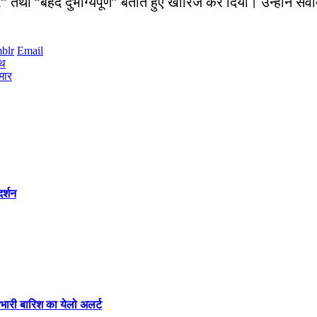
’ तथा ‘‘बेहद दुर्भाग्यपूर्ण’’ बताते हुए खारिज कर दिया। उन्होंने 
blr
Email
ाथ
मार
र्शन
 भारी बारिश का येलो अलर्ट