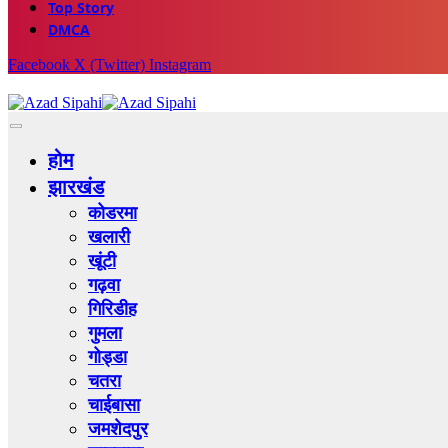
Top Story
DMCA
Facebook
X (Twitter)
Instagram
होम
झारखंड
कोडरमा
खलारी
खूंटी
गढ़वा
गिरिडीह
गुमला
गोड्डा
चतरा
चाईबासा
जमशेदपुर