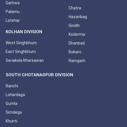
Garhwa
Chatra
Palamu
Hazaribag
Latehar
Giridih
KOLHAN DIVISION
Koderma
West Singhbhum
Dhanbad
East Singhbhum
Bokaro
Seraikela Kharsawan
Ramgarh
SOUTH CHOTANAGPUR DIVISION
Ranchi
Lohardaga
Gumla
Simdega
Khunti