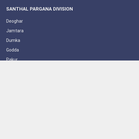
SANTHAL PARGANA DIVISION
Deoghar
Jamtara
Dumka
Godda
Pakur
Sahebganj
Subscribe to Updates
Get the latest creative news from FooBar about art, design and
business.