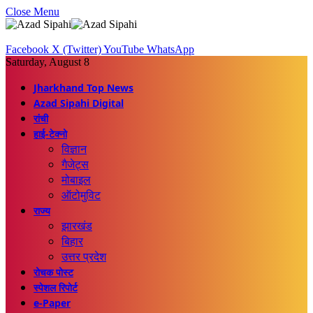
Close Menu
Facebook
X (Twitter)
YouTube
WhatsApp
Saturday, August 8
Jharkhand Top News
Azad Sipahi Digital
रांची
हाई-टेक्नो
विज्ञान
गैजेट्स
मोबाइल
ऑटोमुविट
राज्य
झारखंड
बिहार
उत्तर प्रदेश
रोचक पोस्ट
स्पेशल रिपोर्ट
e-Paper