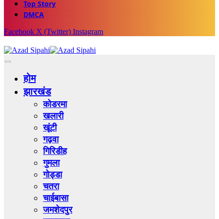
Top Story
DMCA
Facebook
X (Twitter)
Instagram
होम
झारखंड
कोडरमा
खलारी
खूंटी
गढ़वा
गिरिडीह
गुमला
गोड्डा
चतरा
चाईबासा
जमशेदपुर