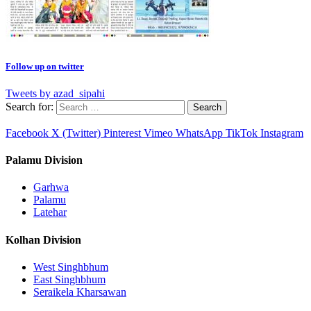
Follow up on twitter
Tweets by azad_sipahi
Search for:
Facebook
X (Twitter)
Pinterest
Vimeo
WhatsApp
TikTok
Instagram
Palamu Division
Garhwa
Palamu
Latehar
Kolhan Division
West Singhbhum
East Singhbhum
Seraikela Kharsawan