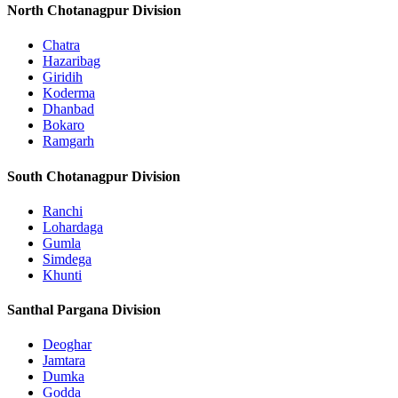
North Chotanagpur Division
Chatra
Hazaribag
Giridih
Koderma
Dhanbad
Bokaro
Ramgarh
South Chotanagpur Division
Ranchi
Lohardaga
Gumla
Simdega
Khunti
Santhal Pargana Division
Deoghar
Jamtara
Dumka
Godda