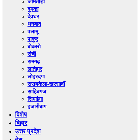
जामताड़ा
दुमका
देवघर
धनबाद
पलामू
पाकुर
बोकारो
रांची
रामगढ़
लातेहार
लोहरदगा
सरायकेला-खरसावाँ
साहिबगंज
सिमडेगा
हजारीबाग
विशेष
बिहार
उत्तर प्रदेश
देश