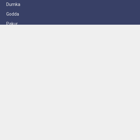
Dumka
Godda
Pakur
Sahebganj
Subscribe to Updates
Get the latest creative news from FooBar about art, design and
business.
By signing up, you agree to the our terms and our
Privacy Policy
agreement.
© 2026 AzadSipahi. Designed by
Launching Press
.