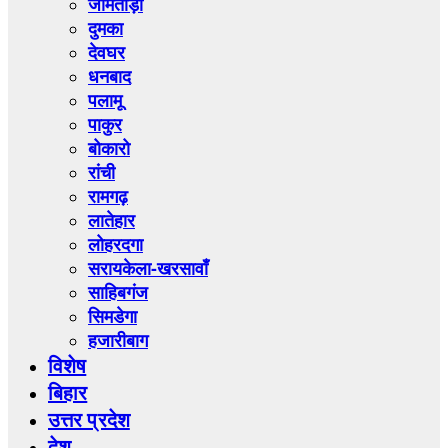
जामताड़ा
दुमका
देवघर
धनबाद
पलामू
पाकुर
बोकारो
रांची
रामगढ़
लातेहार
लोहरदगा
सरायकेला-खरसावाँ
साहिबगंज
सिमडेगा
हजारीबाग
विशेष
बिहार
उत्तर प्रदेश
देश