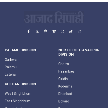
Facebook
X
Pinterest
Vimeo
WhatsApp
TikTok
Instagram
(Twitter)
PALAMU DIVISION
NORTH CHOTANAGPUR
DIVISION
Garhwa
Chatra
Palamu
Hazaribag
Latehar
Giridih
KOLHAN DIVISION
Koderma
West Singhbhum
Dhanbad
East Singhbhum
Bokaro