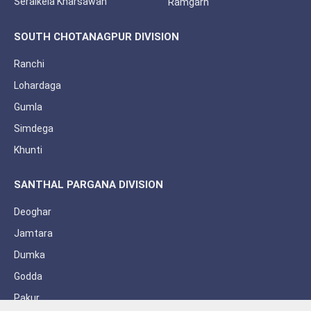
Seraikela Kharsawan
Ramgarh
SOUTH CHOTANAGPUR DIVISION
Ranchi
Lohardaga
Gumla
Simdega
Khunti
SANTHAL PARGANA DIVISION
Deoghar
Jamtara
Dumka
Godda
Pakur