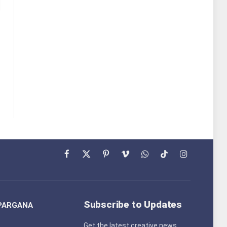
Facebook
X
Pinterest
Vimeo
WhatsApp
TikTok
Instagram
(Twitter)
Subscribe to Updates
PARGANA
Get the latest creative news