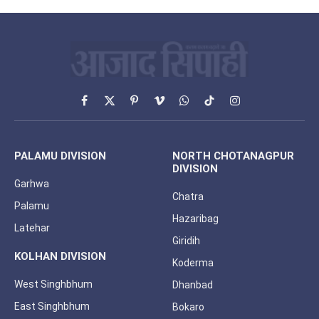
Facebook
X
Pinterest
Vimeo
WhatsApp
TikTok
Instagram
(Twitter)
PALAMU DIVISION
NORTH CHOTANAGPUR
DIVISION
Garhwa
Chatra
Palamu
Hazaribag
Latehar
Giridih
KOLHAN DIVISION
Koderma
West Singhbhum
Dhanbad
East Singhbhum
Bokaro