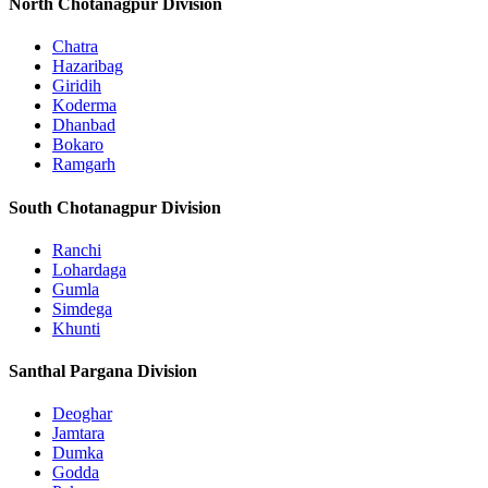
North Chotanagpur Division
Chatra
Hazaribag
Giridih
Koderma
Dhanbad
Bokaro
Ramgarh
South Chotanagpur Division
Ranchi
Lohardaga
Gumla
Simdega
Khunti
Santhal Pargana Division
Deoghar
Jamtara
Dumka
Godda