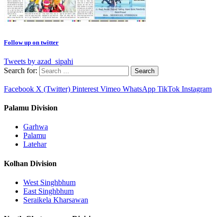
Follow up on twitter
Tweets by azad_sipahi
Search for:
Facebook
X (Twitter)
Pinterest
Vimeo
WhatsApp
TikTok
Instagram
Palamu Division
Garhwa
Palamu
Latehar
Kolhan Division
West Singhbhum
East Singhbhum
Seraikela Kharsawan