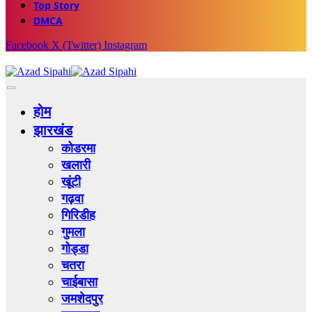
Top Story
DMCA
Facebook
X (Twitter)
Instagram
होम
झारखंड
कोडरमा
खलारी
खूंटी
गढ़वा
गिरिडीह
गुमला
गोड्डा
चतरा
चाईबासा
जमशेदपुर