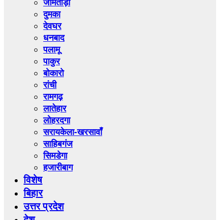
जामताड़ा
दुमका
देवघर
धनबाद
पलामू
पाकुर
बोकारो
रांची
रामगढ़
लातेहार
लोहरदगा
सरायकेला-खरसावाँ
साहिबगंज
सिमडेगा
हजारीबाग
विशेष
बिहार
उत्तर प्रदेश
देश