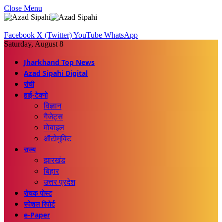
Close Menu
Facebook
X (Twitter)
YouTube
WhatsApp
Saturday, August 8
Jharkhand Top News
Azad Sipahi Digital
रांची
हाई-टेक्नो
विज्ञान
गैजेट्स
मोबाइल
ऑटोमुविट
राज्य
झारखंड
बिहार
उत्तर प्रदेश
रोचक पोस्ट
स्पेशल रिपोर्ट
e-Paper