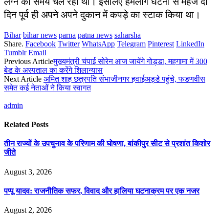
लग्न का समय चल रहा था। इसलिए हमलोग घटना से महज दो
दिन पूर्व ही अपने अपने दुकान में कपड़े का स्टाक किया था।
Bihar
bihar news
parna
patna news
saharsha
Share.
Facebook
Twitter
WhatsApp
Telegram
Pinterest
LinkedIn
Tumblr
Email
Previous Article
मुख्यमंत्री चंपाई सोरेन आज जायेंगे गोड्डा, महगामा में 300
बेड के अस्पताल का करेंगे शिलान्यास
Next Article
अमित शाह छत्रपति संभाजीनगर हवाईअड्डे पहुंचे, फडणवीस
समेत कई नेताओं ने किया स्वागत
admin
Related
Posts
तीन राज्यों के उपचुनाव के परिणाम की घोषणा, बांकीपुर सीट से प्रशांत किशोर
जीते
August 3, 2026
पप्पू यादव: राजनीतिक सफर, विवाद और हालिया घटनाक्रम पर एक नजर
August 2, 2026