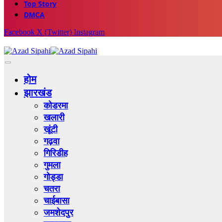
Top Story
DMCA
Facebook
X (Twitter)
Instagram
होम
झारखंड
कोडरमा
खलारी
खूंटी
गढ़वा
गिरिडीह
गुमला
गोड्डा
चतरा
चाईबासा
जमशेदपुर