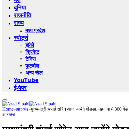
दुनिया
राजनीति
राज्य
मध्य प्रदेश
स्पोर्ट्स
हॉकी
क्रिकेट
टेनिस
फुटबॉल
अन्य खेल
YouTube
ई-पेपर
Home
»
झारखंड
»
मुख्यमंत्री चंपाई सोरेन आज जायेंगे गोड्डा, महगामा में 300 बे
झारखंड