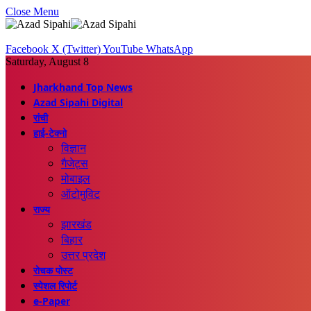
Close Menu
Facebook
X (Twitter)
YouTube
WhatsApp
Saturday, August 8
Jharkhand Top News
Azad Sipahi Digital
रांची
हाई-टेक्नो
विज्ञान
गैजेट्स
मोबाइल
ऑटोमुविट
राज्य
झारखंड
बिहार
उत्तर प्रदेश
रोचक पोस्ट
स्पेशल रिपोर्ट
e-Paper