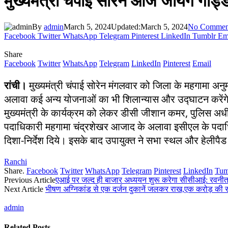
मुख्यमंत्री चंपाई सोरेन आज जायेंगे गोड
By
admin
March 5, 2024
Updated:
March 5, 2024
No Commen
Facebook
Twitter
WhatsApp
Telegram
Pinterest
LinkedIn
Tumblr
Em
Share
Facebook
Twitter
WhatsApp
Telegram
LinkedIn
Pinterest
Email
रांची।
मुख्यमंत्री चंपाई सोरेन मंगलवार को जिला के महगामा अनुम
अलावा कई अन्य योजनाओं का भी शिलान्यास और उद्घाटन करेंग
मुख्यमंत्री के कार्यक्रम को लेकर डीसी जीशान कमर, पुलिस अध
पदाधिकारी महगामा चंद्रशेखर आजाद के अलावा इसीएल के पदाधिका
दिशा-निर्देश दिये। इसके बाद उपायुक्त ने सभा स्थल और हेलीपैड 
Ranchi
Share.
Facebook
Twitter
WhatsApp
Telegram
Pinterest
LinkedIn
Tum
Previous Article
एआई पर जल्द ही बाजार अध्ययन शुरू करेगा सीसीआई: रवनी
Next Article
भीषण अग्निकांड से एक दर्जन दुकानें जलकर राख,एक करोड़ की स
admin
Related
Posts