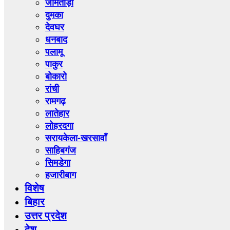
जामताड़ा
दुमका
देवघर
धनबाद
पलामू
पाकुर
बोकारो
रांची
रामगढ़
लातेहार
लोहरदगा
सरायकेला-खरसावाँ
साहिबगंज
सिमडेगा
हजारीबाग
विशेष
बिहार
उत्तर प्रदेश
देश