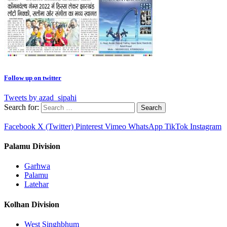
Follow up on twitter
Tweets by azad_sipahi
Search for:
Facebook
X (Twitter)
Pinterest
Vimeo
WhatsApp
TikTok
Instagram
Palamu Division
Garhwa
Palamu
Latehar
Kolhan Division
West Singhbhum