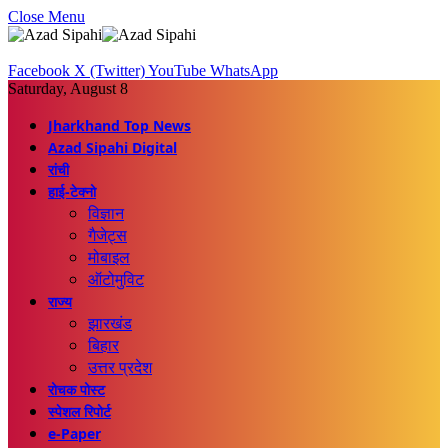
Close Menu
Facebook
X (Twitter)
YouTube
WhatsApp
Saturday, August 8
Jharkhand Top News
Azad Sipahi Digital
रांची
हाई-टेक्नो
विज्ञान
गैजेट्स
मोबाइल
ऑटोमुविट
राज्य
झारखंड
बिहार
उत्तर प्रदेश
रोचक पोस्ट
स्पेशल रिपोर्ट
e-Paper