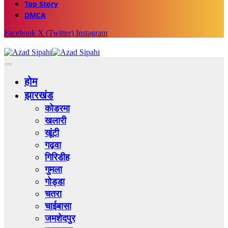
Top Story
DMCA
Facebook
X (Twitter)
Instagram
होम
झारखंड
कोडरमा
खलारी
खूंटी
गढ़वा
गिरिडीह
गुमला
गोड्डा
चतरा
चाईबासा
जमशेदपुर