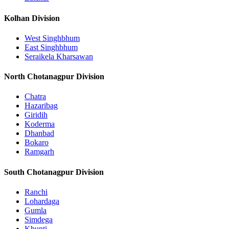
Kolhan Division
West Singhbhum
East Singhbhum
Seraikela Kharsawan
North Chotanagpur Division
Chatra
Hazaribag
Giridih
Koderma
Dhanbad
Bokaro
Ramgarh
South Chotanagpur Division
Ranchi
Lohardaga
Gumla
Simdega
Khunti