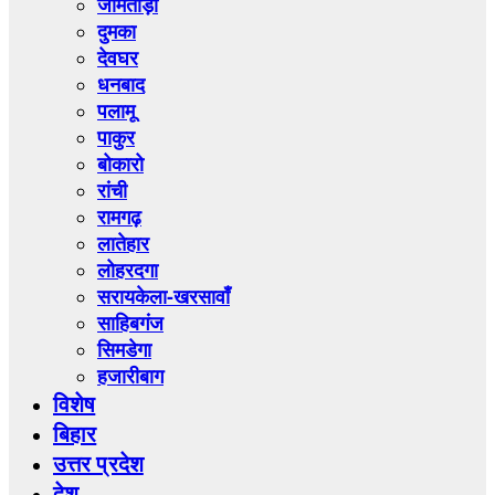
जामताड़ा
दुमका
देवघर
धनबाद
पलामू
पाकुर
बोकारो
रांची
रामगढ़
लातेहार
लोहरदगा
सरायकेला-खरसावाँ
साहिबगंज
सिमडेगा
हजारीबाग
विशेष
बिहार
उत्तर प्रदेश
देश