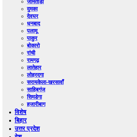
जामताड़ा
दुमका
देवघर
धनबाद
पलामू
पाकुर
बोकारो
रांची
रामगढ़
लातेहार
लोहरदगा
सरायकेला-खरसावाँ
साहिबगंज
सिमडेगा
हजारीबाग
विशेष
बिहार
उत्तर प्रदेश
देश