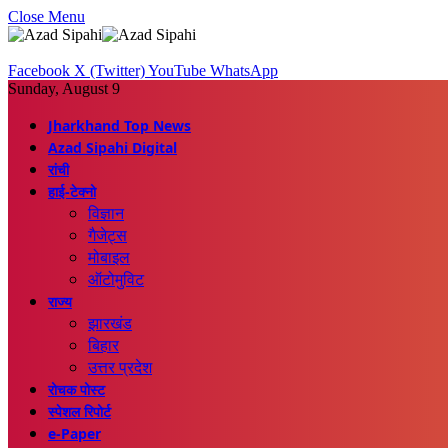
Close Menu
Facebook
X (Twitter)
YouTube
WhatsApp
Sunday, August 9
Jharkhand Top News
Azad Sipahi Digital
रांची
हाई-टेक्नो
विज्ञान
गैजेट्स
मोबाइल
ऑटोमुविट
राज्य
झारखंड
बिहार
उत्तर प्रदेश
रोचक पोस्ट
स्पेशल रिपोर्ट
e-Paper