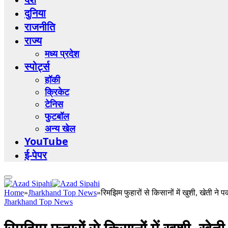
दुनिया
राजनीति
राज्य
मध्य प्रदेश
स्पोर्ट्स
हॉकी
क्रिकेट
टेनिस
फुटबॉल
अन्य खेल
YouTube
ई-पेपर
Home
»
Jharkhand Top News
»
रिमझिम फुहारों से किसानों में खुशी, खेती ने प
Jharkhand Top News