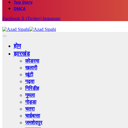
Top Story
DMCA
Facebook
X (Twitter)
Instagram
होम
झारखंड
कोडरमा
खलारी
खूंटी
गढ़वा
गिरिडीह
गुमला
गोड्डा
चतरा
चाईबासा
जमशेदपुर