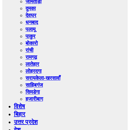
जामताड़ा
दुमका
देवघर
धनबाद
पलामू
पाकुर
बोकारो
रांची
रामगढ़
लातेहार
लोहरदगा
सरायकेला-खरसावाँ
साहिबगंज
सिमडेगा
हजारीबाग
विशेष
बिहार
उत्तर प्रदेश
देश