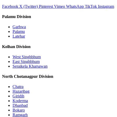
Facebook
X (Twitter)
Pinterest
Vimeo
WhatsApp
TikTok
Instagram
Palamu Division
Garhwa
Palamu
Latehar
Kolhan Division
West Singhbhum
East Singhbhum
Seraikela Kharsawan
North Chotanagpur Division
Chatra
Hazaribag
Giridih
Koderma
Dhanbad
Bokaro
Ramgarh