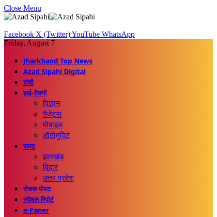
Close Menu
Facebook
X (Twitter)
YouTube
WhatsApp
Friday, August 7
Jharkhand Top News
Azad Sipahi Digital
रांची
हाई-टेक्नो
विज्ञान
गैजेट्स
मोबाइल
ऑटोमुविट
राज्य
झारखंड
बिहार
उत्तर प्रदेश
रोचक पोस्ट
स्पेशल रिपोर्ट
e-Paper