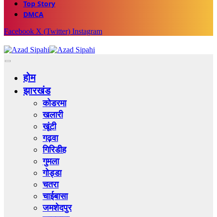
Top Story
DMCA
Facebook
X (Twitter)
Instagram
होम
झारखंड
कोडरमा
खलारी
खूंटी
गढ़वा
गिरिडीह
गुमला
गोड्डा
चतरा
चाईबासा
जमशेदपुर