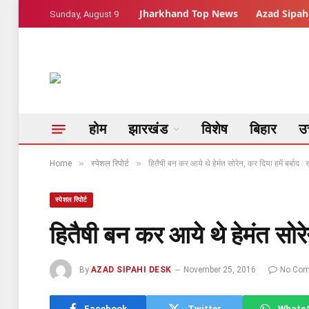
Jharkhand Top News
Azad Sipahi
Sunday, August 9
होम
झारखंड
विशेष
बिहार
उत
»
»
Home
स्पेशल रिपोर्ट
हितैषी बन कर आये थे हेमंत सोरेन, कर दिया हमें बर्बाद : र
स्पेशल रिपोर्ट
हितैषी बन कर आये थे हेमंत सोरेन
By
AZAD SIPAHI DESK
November 25, 2016
No Co
Facebook
Twitter
Whats