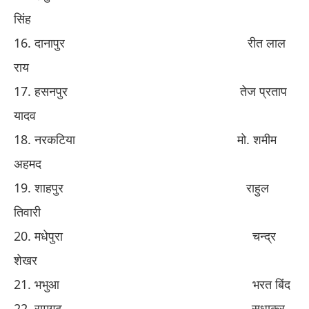
सिंह
​16. ​
दानापुर
​ ​
रीत लाल
राय
​17. ​
हसनपुर
​ ​
तेज प्रताप
यादव
​18. ​
नरकटिया
​ ​
मो
​.​
शमीम
अहमद
​19. ​
शाहपुर
​ ​
राहुल
तिवारी
​20. ​
मधेपुरा
​ ​
चन्द्र
शे
खर
​21. ​
भभुआ
​ ​
भरत बिंद
​22. ​
रामगढ़
​ ​
सुधाकर