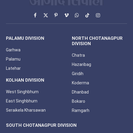
Facebook
X
Pinterest
Vimeo
WhatsApp
TikTok
Instagram
(Twitter)
PALAMU DIVISION
NORTH CHOTANAGPUR
DIVISION
Garhwa
Chatra
Palamu
Hazaribag
Latehar
Giridih
KOLHAN DIVISION
Koderma
West Singhbhum
Dhanbad
East Singhbhum
Bokaro
Seraikela Kharsawan
Ramgarh
SOUTH CHOTANAGPUR DIVISION