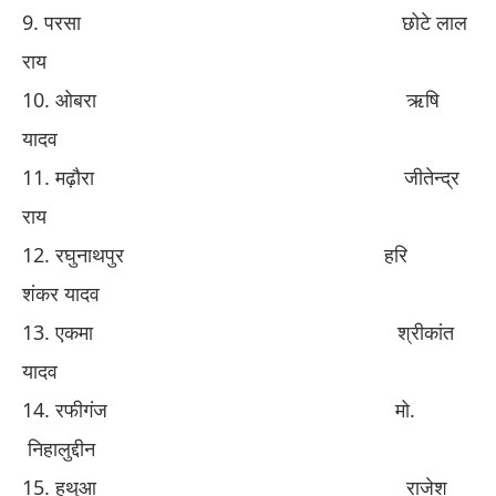
​9. ​
परसा
​ ​
छोटे लाल
राय
​10. ​
ओबरा
​ ​
ऋषि
यादव
​11. ​
मढ़ौरा
​ ​
जीतेन्द्र
राय
​12. ​
रघुनाथपुर
​ ​
हरि
शंकर
यादव
​13. ​
एकमा
​ ​
श्रीकांत
यादव
​14. ​
रफीगंज
​ ​
मो
​.​
निहालुद्दीन
​15. ​
हथुआ
​ ​
राजेश