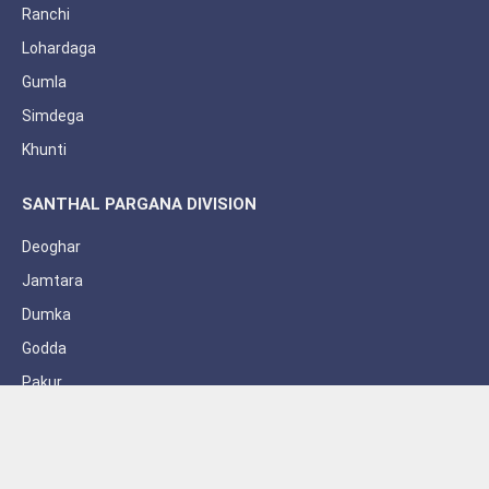
Ranchi
Lohardaga
Gumla
Simdega
Khunti
SANTHAL PARGANA DIVISION
Deoghar
Jamtara
Dumka
Godda
Pakur
Sahebganj
Subscribe to Updates