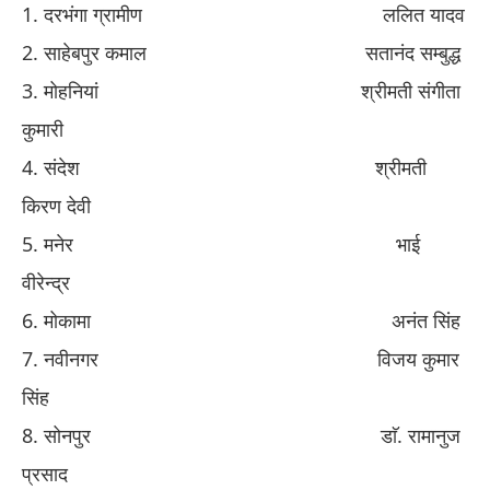
​1. ​
दरभंगा ग्रामीण
​ ​
ललित यादव
​2. ​
साहेबपुर कमाल
​ ​
सतानंद सम्बुद्ध
​3. ​
मोहनियां
​ ​
श्रीमती संगीता
कुमारी
​4. ​
संदे
​श
श्रीमती
किरण देवी
​5. ​
मनेर
​ ​
भाई
वीरेन्द्र
​6. ​
मोकामा
​ ​
अनंत सिंह
​7. ​
नवीनगर
​ ​
विजय कुमार
सिंह
​8. ​
सोनपुर
​ ​
डाॅ
​.​
रामानुज
प्रसाद