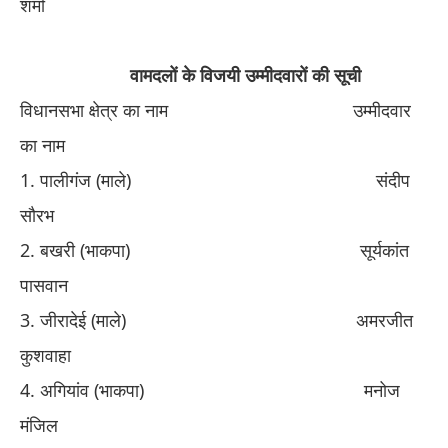
शर्मा
​ ​वामदलों
के विजयी उम्मीदवारों की सूची
विधानसभा क्षेत्र का नाम
​ ​
उम्मीदवार
का नाम
​1. ​
पालीगंज (माले)
​ ​
संदीप
सौरभ
​2. ​
बखरी (भाकपा)
​ ​
सूर्यकांत
पासवान
​3. ​
जीरादेई (माले)
​ ​
अमरजीत
कु
​श
वाहा
​4. ​
अगियांव (भाकपा)
​ ​
मनोज
मंजिल