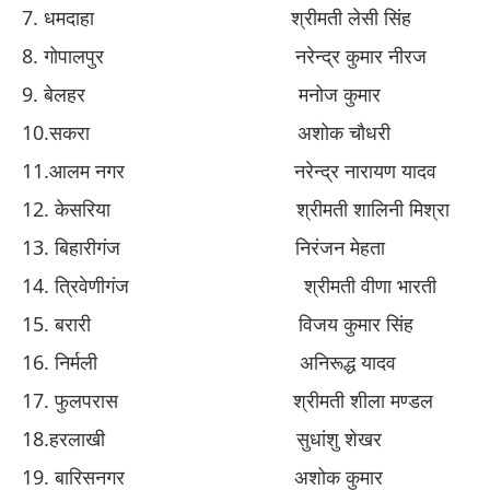
​7. ​
धमदाहा
​ ​
श्रीमती लेसी सिंह
​8. ​
गोपालपुर
​
नरेन्द्र कुमार नीरज
​9. ​
बेलहर
​
मनोज कुमार
​10.​
सकरा
​
अशोक
​चौ
धरी
​11.​
आलम नगर
​
नरेन्द्र नारायण यादव
​12. ​
केसरिया
​ ​
श्रीमती शालिनी मिश्रा
​13. ​
बिहारीगंज
​
निरंजन मेहता
​14. ​
त्रिवेणीगंज
​ ​
श्रीमती वीणा भारती
​15. ​
बरारी
​ ​
विजय कुमार सिंह
​16. ​
निर्मली
​
अनिरूद्ध यादव
​17.
फुलपरास
​ ​
श्रीमती शीला मण्डल
​18.​
हरलाखी
​ ​
सुधां
​शु
शेखर
​19. ​
बारिसनगर
​ अशोक
कुमार