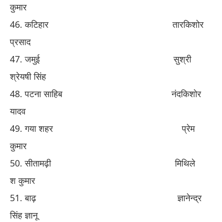
कुमार
​46. ​
कटिहार
​ ​
तारकि
​शो
र
प्रसाद
​47. ​
जमुई
​
सुश्री
श्रेयषी सिंह
​48. ​
पटना साहिब
​ ​
नंदकि
​शो
र
यादव
​49. ​
गया शहर
​ ​
प्रेम
कुमार
​50. ​
सीतामढ़ी
​ ​
मिथिले
श
कुमार
​51.​
बाढ़
​ ​
ज्ञानेन्द्र
सिंह ज्ञानू