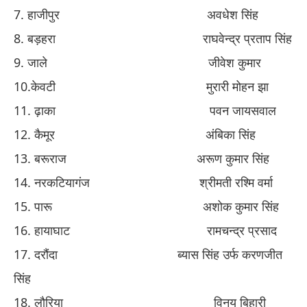
​7. ​
हाजीपुर
​ ​
अवधे
​श
सिंह
​8. ​
बड़हरा
​ ​
राघवेन्द्र प्रताप सिंह
​9. ​
जाले
​ ​
जीवे
​श
कुमार
​10.​
केवटी
​ ​
मुरारी मोहन झा
​11. ​
ढ़ाका
​ ​
पवन जायसवाल
​12. ​
कैमूर
​ ​
अंबिका सिंह
​13. ​
बरूराज
​ ​
अरूण कुमार सिंह
​14. ​
नरकटियागंज
​ ​
श्रीमती
​रश्मि
वर्मा
​15. ​
पारू
​ अशोक
कुमार सिंह
​16. ​
हायाघाट
​ ​
रामचन्द्र प्रसाद
​17. ​
दरौंदा
​ ​
ब्यास सिंह उर्फ करणजीत
सिंह
​18. ​
लौरिया
​ ​
विनय बिहारी