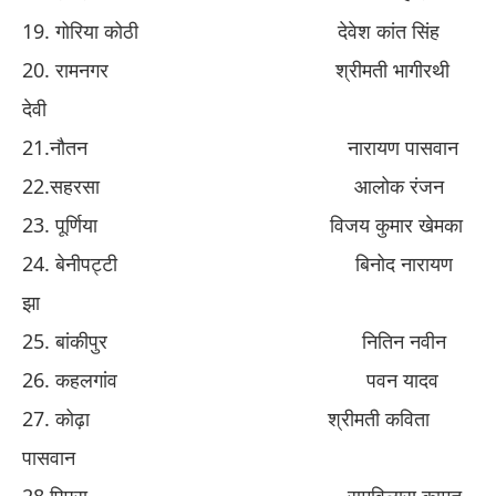
​19. ​
गोरिया कोठी
​ ​
देवे
​श
कांत सिंह
​20. ​
रामनगर
​ ​
श्रीमती भागीरथी
देवी
​21.​
नौतन
​ ​
नारायण पासवान
​22.​
सहरसा
​ ​
आलोक रंजन
​23. ​
पूर्णिया
​ ​
विजय कुमार खेमका
​24. ​
बेनीपट्टी
​ ​
बिनोद नारायण
झा
​25. ​
बांकीपुर
​ ​
नितिन नवीन
​26. ​
कहलगांव
​ ​
पवन यादव
​27. ​
कोढ़ा
​ ​
श्रीमती कविता
पासवान