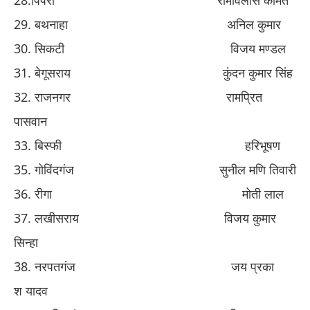
​28.​
पिपरा
​ ​
रामविलास कामत
​29. ​
बथनाहा
​ ​
अनिल कुमार
​30. ​
सिकटी
​ ​
विजय मण्डल
​31. ​
बेगूसराय
​ ​
कुंदन कुमार सिंह
​32. ​
राजनगर
​ ​
रामप्रित
पासवान
​33. ​
बिस्फी
​ ​
हरिभूषण
​35. ​
गोविंदगंज
​ ​
सुनील मणि तिवारी
​36. ​
रीगा
​ ​
मोती लाल
​37. ​
लखीसराय
​ ​
विजय कुमार
सिन्हा
​38. ​
नरपतगंज
​ ​
जय प्रका
श
यादव