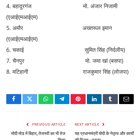
​4. ​
बहादुरगंज
​ ​
मो
​.​
अंजार निजामी
(एआईएमआईएम)
​5. ​
अमौर
​ ​
अख्तरूल इमान
(एआईएमआईएम)
​6. ​
चकाई
​ ​
सुमित सिंह (निर्दलीय)
​7. ​
चैनपुर
​ ​
मो
​.​
जमा खां (बसपा)
​8. ​
मटिहानी
​ ​
राजकुमार सिंह (लोजपा)
Facebook
Twitter
WhatsApp
Telegram
Pinterest
LinkedIn
Tumblr
Email
PREVIOUS ARTICLE
NEXT ARTICLE
मोदी मोड में बिहार, तेजस्वी का भी तेज
यह प्रधानमंत्री मोदी के नेतृत्व और कार्यों
दिखा
की विजय : नड्डा