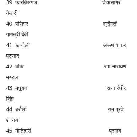
​39. ​
फारबिसगंज
​ ​
विद्यासागर
केसरी
​40. ​
परिहार
​ ​
श्रीमती
गायत्री देवी
​41. ​
खजौली
​ ​
अरूण शंकर
प्रसाद
​42. ​
बांका
​ ​
राम नारायण
मण्डल
​43. ​
मधुबन
​ ​
राणा रंधीर
सिंह
​44. ​
बरौली
​ ​
राम प्रवे
श
राय
​45. ​
मोतिहारी
​ ​
प्रमोद