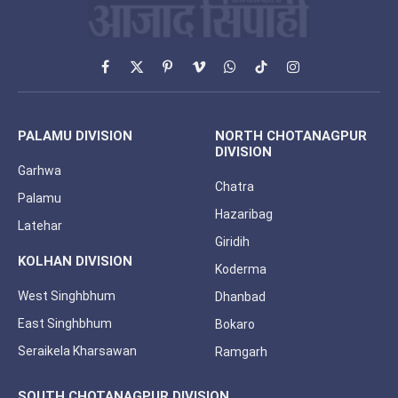
Facebook
X
Pinterest
Vimeo
WhatsApp
TikTok
Instagram
(Twitter)
PALAMU DIVISION
NORTH CHOTANAGPUR
DIVISION
Garhwa
Chatra
Palamu
Hazaribag
Latehar
Giridih
KOLHAN DIVISION
Koderma
West Singhbhum
Dhanbad
East Singhbhum
Bokaro
Seraikela Kharsawan
Ramgarh
SOUTH CHOTANAGPUR DIVISION