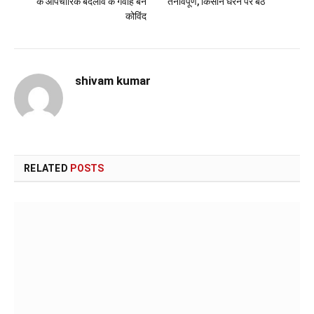
के औपचारिक बदलाव के गवाह बने
तनावपूर्ण, किसान धरने पर बैठे
कोविंद
shivam kumar
RELATED
POSTS