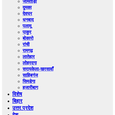
जामताड़ा
दुमका
देवघर
धनबाद
पलामू
पाकुर
बोकारो
रांची
रामगढ़
लातेहार
लोहरदगा
सरायकेला-खरसावाँ
साहिबगंज
सिमडेगा
हजारीबाग
विशेष
बिहार
उत्तर प्रदेश
देश