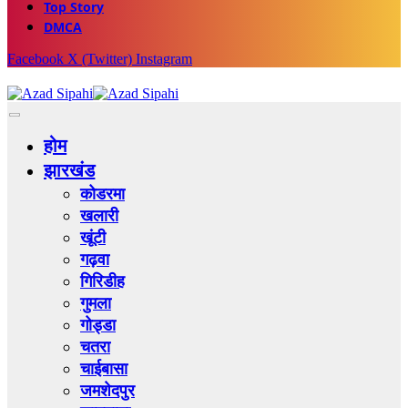
Top Story
DMCA
Facebook
X (Twitter)
Instagram
होम
झारखंड
कोडरमा
खलारी
खूंटी
गढ़वा
गिरिडीह
गुमला
गोड्डा
चतरा
चाईबासा
जमशेदपुर