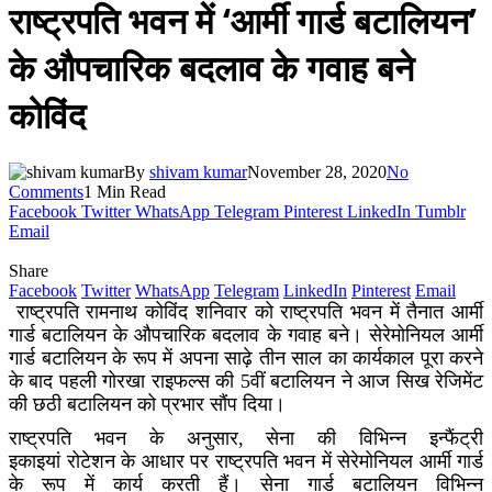
राष्ट्रपति भवन में ‘आर्मी गार्ड बटालियन’
के औपचारिक बदलाव के गवाह बने
कोविंद
By
shivam kumar
November 28, 2020
No
Comments
1 Min Read
Facebook
Twitter
WhatsApp
Telegram
Pinterest
LinkedIn
Tumblr
Email
Share
Facebook
Twitter
WhatsApp
Telegram
LinkedIn
Pinterest
Email
राष्ट्रपति
रामनाथ कोविंद
शनिवार को
राष्ट्रपति भवन में तैनात आर्मी
गार्ड बटालियन के
औपचारिक बदलाव के गवाह बने।
सेरेमोनियल आर्मी
गार्ड बटालियन के रूप में
अपना साढ़े तीन साल का कार्यकाल पूरा करने
के बाद पहली गोरखा राइफल्स की 5
वीं
बटालियन ने आज
सिख रेजिमेंट
की
छठी
बटालियन को प्रभार सौंप दिया।
राष्ट्रपति भवन के अनुसार,
सेना
की
विभिन्न इन्फैंट्री
इकाइ
यां
रोटेशन
के आधार पर
राष्ट्रपति भवन में सेरेमोनियल आर्मी गार्ड
के रूप में कार्य कर
ती
हैं। सेना गार्ड बटालियन विभिन्न