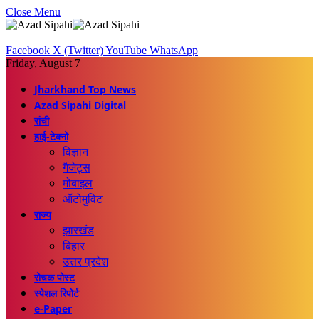
Close Menu
Facebook
X (Twitter)
YouTube
WhatsApp
Friday, August 7
Jharkhand Top News
Azad Sipahi Digital
रांची
हाई-टेक्नो
विज्ञान
गैजेट्स
मोबाइल
ऑटोमुविट
राज्य
झारखंड
बिहार
उत्तर प्रदेश
रोचक पोस्ट
स्पेशल रिपोर्ट
e-Paper