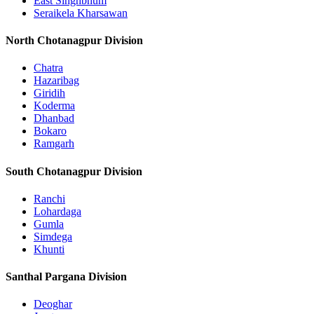
East Singhbhum
Seraikela Kharsawan
North Chotanagpur Division
Chatra
Hazaribag
Giridih
Koderma
Dhanbad
Bokaro
Ramgarh
South Chotanagpur Division
Ranchi
Lohardaga
Gumla
Simdega
Khunti
Santhal Pargana Division
Deoghar