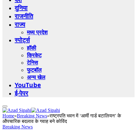
दुनिया
राजनीति
राज्य
मध्य प्रदेश
स्पोर्ट्स
हॉकी
क्रिकेट
टेनिस
फुटबॉल
अन्य खेल
YouTube
ई-पेपर
Home
»
Breaking News
»
राष्ट्रपति भवन में ‘आर्मी गार्ड बटालियन’ के
औपचारिक बदलाव के गवाह बने कोविंद
Breaking News