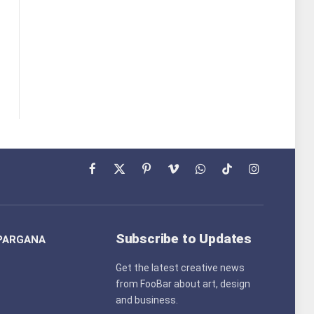
Facebook
X
Pinterest
Vimeo
WhatsApp
TikTok
Instagram
(Twitter)
Subscribe to Updates
PARGANA
Get the latest creative news
from FooBar about art, design
and business.