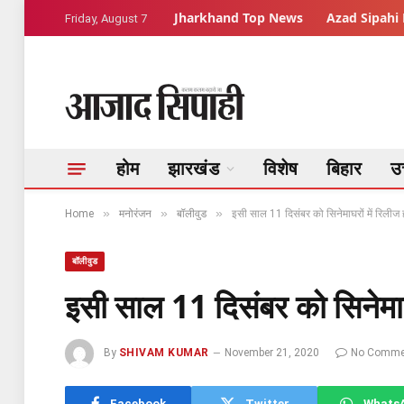
Jharkhand Top News
Azad Sipahi 
Friday, August 7
होम
झारखंड
विशेष
बिहार
उत
»
»
»
Home
मनोरंजन
बॉलीवुड
इसी साल 11 दिसंबर को सिनेमाघरों में रिलीज ह
बॉलीवुड
इसी साल 11 दिसंबर को सिनेमाघर
By
SHIVAM KUMAR
November 21, 2020
No Comme
Facebook
Twitter
Whats