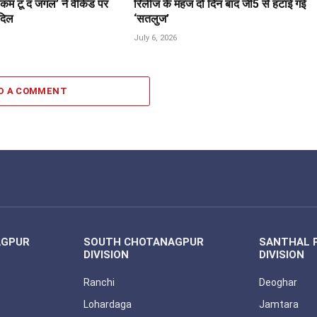
कम टू द जंगल’ ने वीकेंड पर
रिलीज के महज दो दिन बाद जी5 से हटाई गई
 दिल
‘सतलुज’
July 6, 2026
D A COMMENT
AGPUR
SOUTH CHOTANAGPUR
SANTHAL 
DIVISION
DIVISION
Ranchi
Deoghar
Lohardaga
Jamtara