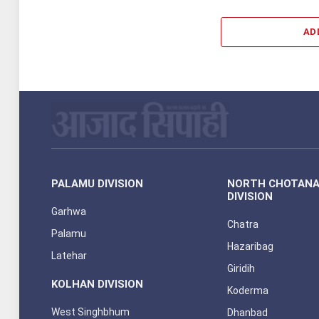
AD
PALAMU DIVISION
NORTH CHOTAN
DIVISION
Garhwa
Chatra
Palamu
Hazaribag
Latehar
Giridih
KOLHAN DIVISION
Koderma
West Singhbhum
Dhanbad