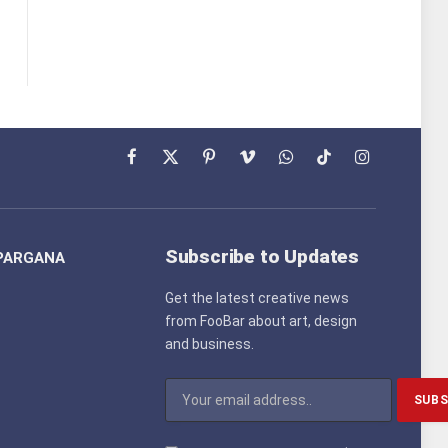
Facebook
X
Pinterest
Vimeo
WhatsApp
TikTok
Instagram
(Twitter)
Subscribe to Updates
PARGANA
Get the latest creative news
from FooBar about art, design
and business.