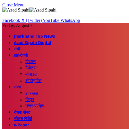
Close Menu
Facebook
X (Twitter)
YouTube
WhatsApp
Friday, August 7
Jharkhand Top News
Azad Sipahi Digital
रांची
हाई-टेक्नो
विज्ञान
गैजेट्स
मोबाइल
ऑटोमुविट
राज्य
झारखंड
बिहार
उत्तर प्रदेश
रोचक पोस्ट
स्पेशल रिपोर्ट
e-Paper