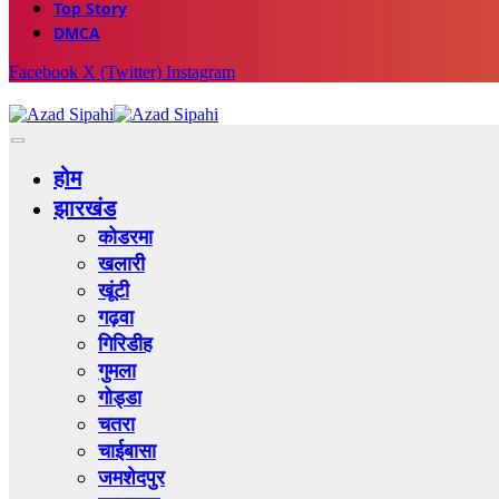
Top Story
DMCA
Facebook
X (Twitter)
Instagram
होम
झारखंड
कोडरमा
खलारी
खूंटी
गढ़वा
गिरिडीह
गुमला
गोड्डा
चतरा
चाईबासा
जमशेदपुर