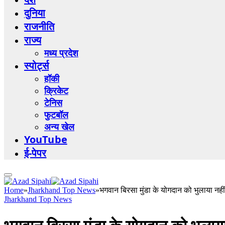
दुनिया
राजनीति
राज्य
मध्य प्रदेश
स्पोर्ट्स
हॉकी
क्रिकेट
टेनिस
फुटबॉल
अन्य खेल
YouTube
ई-पेपर
Home
»
Jharkhand Top News
»
भगवान बिरसा मुंडा के योगदान को भुलाया नह
Jharkhand Top News