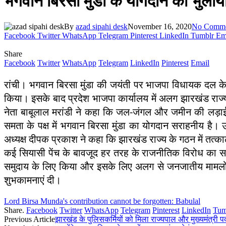
भगवान बिरसा मुंडा के योगदान को भुलाय
By
azad sipahi desk
November 16, 2020
No Comme
Facebook
Twitter
WhatsApp
Telegram
Pinterest
LinkedIn
Tumblr
Em
Share
Facebook
Twitter
WhatsApp
Telegram
LinkedIn
Pinterest
Email
रांची। भगवान बिरसा मुंडा की जयंती पर भाजपा विधायक दल के ने
किया। इसके बाद प्रदेश भाजपा कार्यालय में अलग झारखंड राज्य
नेता बाबूलाल मरांडी ने कहा कि जल-जंगल और जमीन की लड़ाई 
समता के पक्ष में भगवान बिरसा मुंडा का योगदान सराहनीय है। 
अध्यक्ष दीपक प्रकाश ने कहा कि झारखंड राज्य के गठन में तत्क
कई सियासी पेंच के बावजूद हर तरह के राजनीतिक विरोध का सा
समुदाय के लिए किया और इसके लिए अलग से जनजातीय मामलों 
शुभकामनाएं दी।
Lord Birsa Munda's contribution cannot be forgotten: Babulal
Share.
Facebook
Twitter
WhatsApp
Telegram
Pinterest
LinkedIn
Tum
Previous Article
झारखंड के पुलिसकर्मियों को मिला राज्यपाल और मुख्यमंत्री 