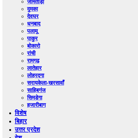
जामताड़ा
दुमका
देवघर
धनबाद
पलामू
पाकुर
बोकारो
रांची
रामगढ़
लातेहार
लोहरदगा
सरायकेला-खरसावाँ
साहिबगंज
सिमडेगा
हजारीबाग
विशेष
बिहार
उत्तर प्रदेश
देश