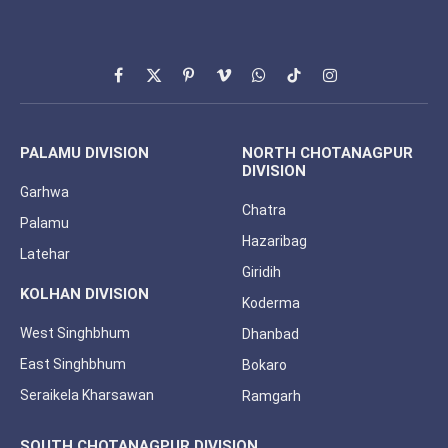
Facebook
X
Pinterest
Vimeo
WhatsApp
TikTok
Instagram
(Twitter)
PALAMU DIVISION
NORTH CHOTANAGPUR
DIVISION
Garhwa
Chatra
Palamu
Hazaribag
Latehar
Giridih
KOLHAN DIVISION
Koderma
West Singhbhum
Dhanbad
East Singhbhum
Bokaro
Seraikela Kharsawan
Ramgarh
SOUTH CHOTANAGPUR DIVISION