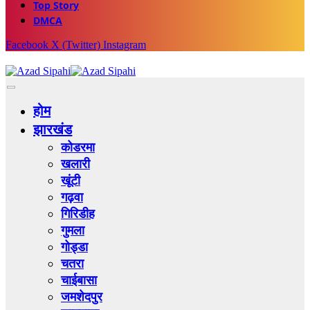
Top Story
DMCA
Facebook
X (Twitter)
Instagram
होम
झारखंड
कोडरमा
खलारी
खूंटी
गढ़वा
गिरिडीह
गुमला
गोड्डा
चतरा
चाईबासा
जमशेदपुर