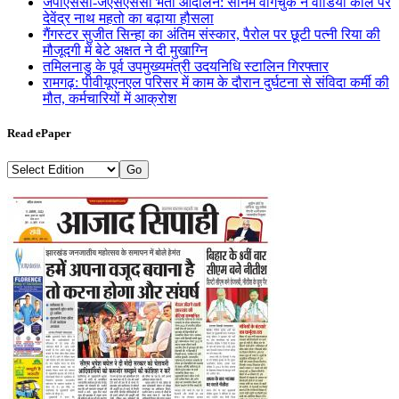
जेपीएससी-जेएसएससी भर्ती आंदोलन: सोनम वांगचुक ने वीडियो कॉल पर
देवेंद्र नाथ महतो का बढ़ाया हौसला
गैंगस्टर सुजीत सिन्हा का अंतिम संस्कार, पैरोल पर छूटी पत्नी रिया की
मौजूदगी में बेटे अक्षत ने दी मुखाग्नि
तमिलनाडु के पूर्व उपमुख्यमंत्री उदयनिधि स्टालिन गिरफ्तार
रामगढ़: पीवीयूएनएल परिसर में काम के दौरान दुर्घटना से संविदा कर्मी की
मौत, कर्मचारियों में आक्रोश
Read ePaper