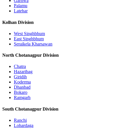
Garhwa
Palamu
Latehar
Kolhan Division
West Singhbhum
East Singhbhum
Seraikela Kharsawan
North Chotanagpur Division
Chatra
Hazaribag
Giridih
Koderma
Dhanbad
Bokaro
Ramgarh
South Chotanagpur Division
Ranchi
Lohardaga