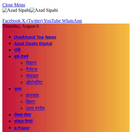
Close Menu
Facebook
X (Twitter)
YouTube
WhatsApp
Thursday, August 6
Jharkhand Top News
Azad Sipahi Digital
रांची
हाई-टेक्नो
विज्ञान
गैजेट्स
मोबाइल
ऑटोमुविट
राज्य
झारखंड
बिहार
उत्तर प्रदेश
रोचक पोस्ट
स्पेशल रिपोर्ट
e-Paper