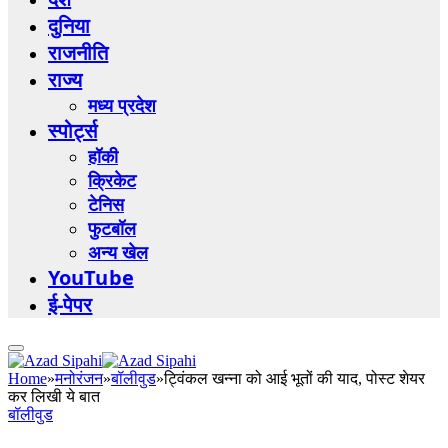
दुनिया
राजनीति
राज्य
मध्य प्रदेश
स्पोर्ट्स
हॉकी
क्रिकेट
टेनिस
फुटबॉल
अन्य खेल
YouTube
ई-पेपर
Home
»
मनोरंजन
»
बॉलीवुड
»
ट्विंकल खन्ना को आई भूतों की याद, पोस्ट शेयर
कर लिखी ये बात
बॉलीवुड