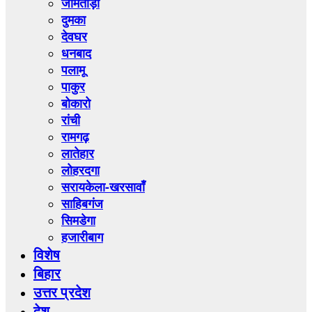
जामताड़ा
दुमका
देवघर
धनबाद
पलामू
पाकुर
बोकारो
रांची
रामगढ़
लातेहार
लोहरदगा
सरायकेला-खरसावाँ
साहिबगंज
सिमडेगा
हजारीबाग
विशेष
बिहार
उत्तर प्रदेश
देश