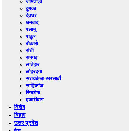
जामताड़ा
दुमका
देवघर
धनबाद
पलामू
पाकुर
बोकारो
रांची
रामगढ़
लातेहार
लोहरदगा
सरायकेला-खरसावाँ
साहिबगंज
सिमडेगा
हजारीबाग
विशेष
बिहार
उत्तर प्रदेश
देश