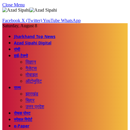
Close Menu
Facebook
X (Twitter)
YouTube
WhatsApp
Saturday, August 8
Jharkhand Top News
Azad Sipahi Digital
रांची
हाई-टेक्नो
विज्ञान
गैजेट्स
मोबाइल
ऑटोमुविट
राज्य
झारखंड
बिहार
उत्तर प्रदेश
रोचक पोस्ट
स्पेशल रिपोर्ट
e-Paper