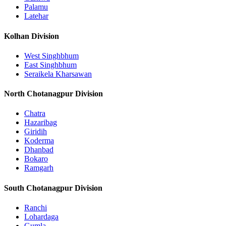
Palamu
Latehar
Kolhan Division
West Singhbhum
East Singhbhum
Seraikela Kharsawan
North Chotanagpur Division
Chatra
Hazaribag
Giridih
Koderma
Dhanbad
Bokaro
Ramgarh
South Chotanagpur Division
Ranchi
Lohardaga
Gumla