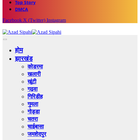
Top Story
DMCA
Facebook
X (Twitter)
Instagram
होम
झारखंड
कोडरमा
खलारी
खूंटी
गढ़वा
गिरिडीह
गुमला
गोड्डा
चतरा
चाईबासा
जमशेदपुर