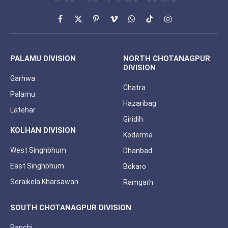
Facebook
X
Pinterest
Vimeo
WhatsApp
TikTok
Instagram
(Twitter)
PALAMU DIVISION
NORTH CHOTANAGPUR
DIVISION
Garhwa
Chatra
Palamu
Hazaribag
Latehar
Giridih
KOLHAN DIVISION
Koderma
West Singhbhum
Dhanbad
East Singhbhum
Bokaro
Seraikela Kharsawan
Ramgarh
SOUTH CHOTANAGPUR DIVISION
Ranchi