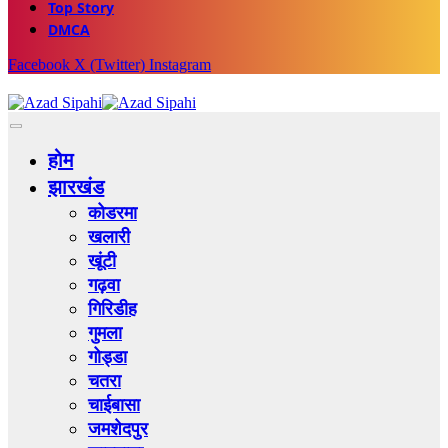
Top Story
DMCA
Facebook
X (Twitter)
Instagram
होम
झारखंड
कोडरमा
खलारी
खूंटी
गढ़वा
गिरिडीह
गुमला
गोड्डा
चतरा
चाईबासा
जमशेदपुर