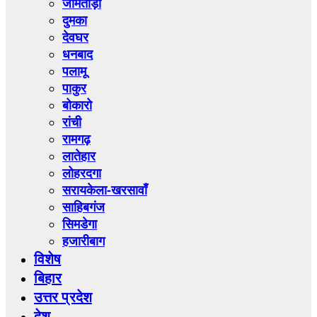
जामताड़ा
दुमका
देवघर
धनबाद
पलामू
पाकुर
बोकारो
रांची
रामगढ़
लातेहार
लोहरदगा
सरायकेला-खरसावाँ
साहिबगंज
सिमडेगा
हजारीबाग
विशेष
बिहार
उत्तर प्रदेश
देश