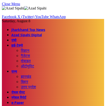
Close Menu
Facebook
X (Twitter)
YouTube
WhatsApp
Saturday, August 8
Jharkhand Top News
Azad Sipahi Digital
रांची
हाई-टेक्नो
विज्ञान
गैजेट्स
मोबाइल
ऑटोमुविट
राज्य
झारखंड
बिहार
उत्तर प्रदेश
रोचक पोस्ट
स्पेशल रिपोर्ट
e-Paper