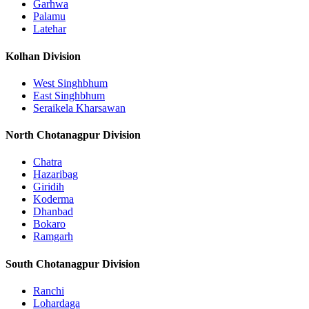
Garhwa
Palamu
Latehar
Kolhan Division
West Singhbhum
East Singhbhum
Seraikela Kharsawan
North Chotanagpur Division
Chatra
Hazaribag
Giridih
Koderma
Dhanbad
Bokaro
Ramgarh
South Chotanagpur Division
Ranchi
Lohardaga