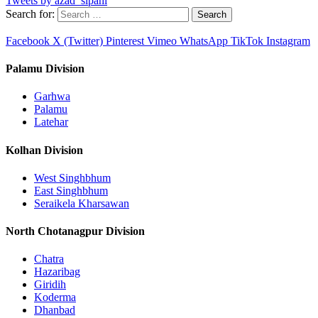
Tweets by azad_sipahi
Search for:
Facebook
X (Twitter)
Pinterest
Vimeo
WhatsApp
TikTok
Instagram
Palamu Division
Garhwa
Palamu
Latehar
Kolhan Division
West Singhbhum
East Singhbhum
Seraikela Kharsawan
North Chotanagpur Division
Chatra
Hazaribag
Giridih
Koderma
Dhanbad