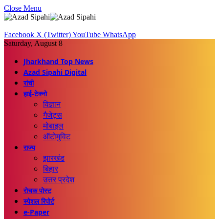
Close Menu
Facebook
X (Twitter)
YouTube
WhatsApp
Saturday, August 8
Jharkhand Top News
Azad Sipahi Digital
रांची
हाई-टेक्नो
विज्ञान
गैजेट्स
मोबाइल
ऑटोमुविट
राज्य
झारखंड
बिहार
उत्तर प्रदेश
रोचक पोस्ट
स्पेशल रिपोर्ट
e-Paper