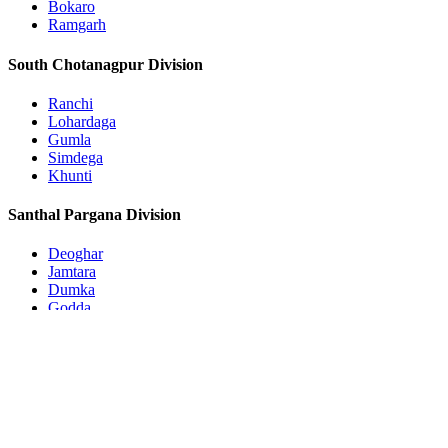
Bokaro
Ramgarh
South Chotanagpur Division
Ranchi
Lohardaga
Gumla
Simdega
Khunti
Santhal Pargana Division
Deoghar
Jamtara
Dumka
Godda
Pakur
Sahebganj
Subscribe to Updates
Get the latest creative news from FooBar about art, design and
business.