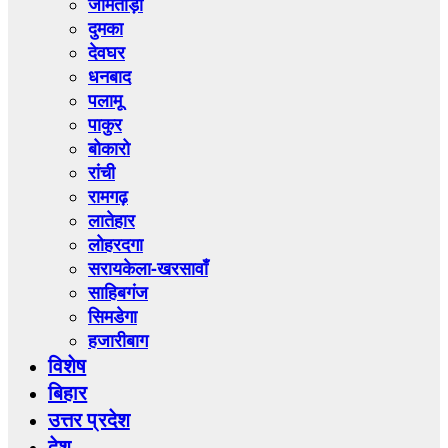
जामताड़ा
दुमका
देवघर
धनबाद
पलामू
पाकुर
बोकारो
रांची
रामगढ़
लातेहार
लोहरदगा
सरायकेला-खरसावाँ
साहिबगंज
सिमडेगा
हजारीबाग
विशेष
बिहार
उत्तर प्रदेश
देश