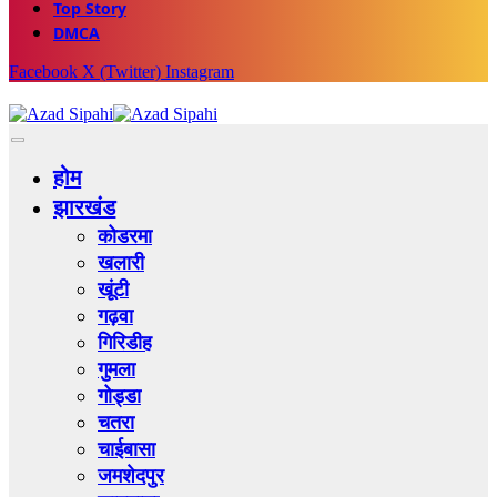
Top Story
DMCA
Facebook
X (Twitter)
Instagram
होम
झारखंड
कोडरमा
खलारी
खूंटी
गढ़वा
गिरिडीह
गुमला
गोड्डा
चतरा
चाईबासा
जमशेदपुर