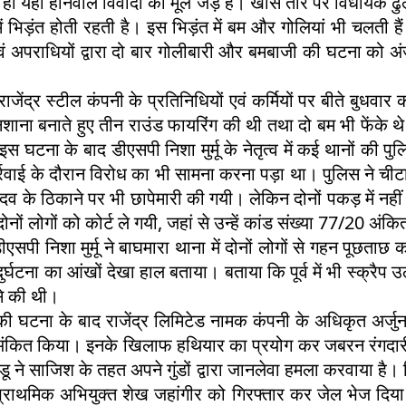
ही यहां होनेवाले विवादों की मूल जड़ हैं। खास तौर पर विधायक ढ
ं में भिड़ंत होती रहती है। इस भिड़ंत में बम और गोलियां भी चलती ह
एवं अपराधियों द्वारा दो बार गोलीबारी और बमबाजी की घटना को अंज
राजेंद्र स्टील कंपनी के प्रतिनिधियों एवं कर्मियों पर बीते बुध
निशाना बनाते हुए तीन राउंड फायरिंग की थी तथा दो बम भी फेंके 
टना के बाद डीएसपी निशा मुर्मू के नेतृत्व में कई थानों की पु
र्रवाई के दौरान विरोध का भी सामना करना पड़ा था। पुलिस ने चीट
ादव के ठिकाने पर भी छापेमारी की गयी। लेकिन दोनों पकड़ में नह
नों लोगों को कोर्ट ले गयी, जहां से उन्हें कांड संख्या 77/20
ीएसपी निशा मुर्मू ने बाघमारा थाना में दोनों लोगों से गहन पूछ
 दुर्घटना का आंखों देखा हाल बताया। बताया कि पूर्व में भी स्क्
से की थी।
की घटना के बाद राजेंद्र लिमिटेड नामक कंपनी के अधिकृत अर्
अंकित किया। इनके खिलाफ हथियार का प्रयोग कर जबरन रंगदारी 
डू ने साजिश के तहत अपने गुंडों द्वारा जानलेवा हमला करवाया है।
ाथमिक अभियुक्त शेख जहांगीर को गिरफ्तार कर जेल भेज दिया ग