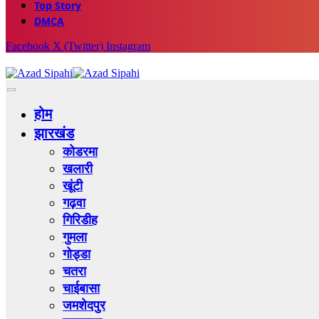
Top Story
DMCA
Facebook
X (Twitter)
Instagram
होम
झारखंड
कोडरमा
खलारी
खूंटी
गढ़वा
गिरिडीह
गुमला
गोड्डा
चतरा
चाईबासा
जमशेदपुर