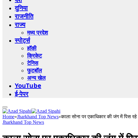
दुनिया
राजनीति
राज्य
मध्य प्रदेश
स्पोर्ट्स
हॉकी
क्रिकेट
टेनिस
फुटबॉल
अन्य खेल
YouTube
ई-पेपर
Home
»
Jharkhand Top News
»
काला सोना पर एकाधिकार की जंग में पिस रहे
Jharkhand Top News