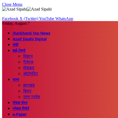
Close Menu
Facebook
X (Twitter)
YouTube
WhatsApp
Friday, August 7
Jharkhand Top News
Azad Sipahi Digital
रांची
हाई-टेक्नो
विज्ञान
गैजेट्स
मोबाइल
ऑटोमुविट
राज्य
झारखंड
बिहार
उत्तर प्रदेश
रोचक पोस्ट
स्पेशल रिपोर्ट
e-Paper