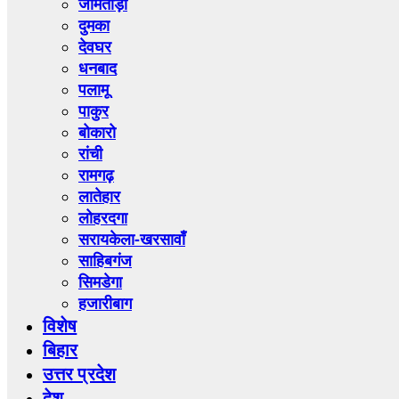
जामताड़ा
दुमका
देवघर
धनबाद
पलामू
पाकुर
बोकारो
रांची
रामगढ़
लातेहार
लोहरदगा
सरायकेला-खरसावाँ
साहिबगंज
सिमडेगा
हजारीबाग
विशेष
बिहार
उत्तर प्रदेश
देश