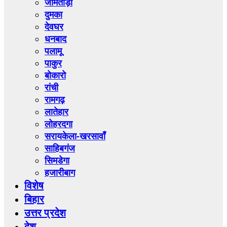
जामताड़ा
दुमका
देवघर
धनबाद
पलामू
पाकुर
बोकारो
रांची
रामगढ़
लातेहार
लोहरदगा
सरायकेला-खरसावाँ
साहिबगंज
सिमडेगा
हजारीबाग
विशेष
बिहार
उत्तर प्रदेश
देश