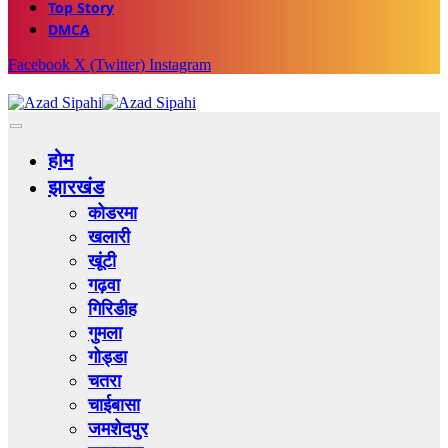
Top Story
DMCA
Facebook
X (Twitter)
Instagram
होम
झारखंड
कोडरमा
खलारी
खूंटी
गढ़वा
गिरिडीह
गुमला
गोड्डा
चतरा
चाईबासा
जमशेदपुर