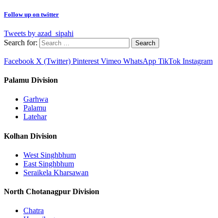
Follow up on twitter
Tweets by azad_sipahi
Search for:
Facebook
X (Twitter)
Pinterest
Vimeo
WhatsApp
TikTok
Instagram
Palamu Division
Garhwa
Palamu
Latehar
Kolhan Division
West Singhbhum
East Singhbhum
Seraikela Kharsawan
North Chotanagpur Division
Chatra