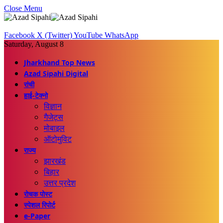
Close Menu
Facebook
X (Twitter)
YouTube
WhatsApp
Saturday, August 8
Jharkhand Top News
Azad Sipahi Digital
रांची
हाई-टेक्नो
विज्ञान
गैजेट्स
मोबाइल
ऑटोमुविट
राज्य
झारखंड
बिहार
उत्तर प्रदेश
रोचक पोस्ट
स्पेशल रिपोर्ट
e-Paper