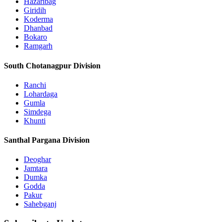
Hazaribag
Giridih
Koderma
Dhanbad
Bokaro
Ramgarh
South Chotanagpur Division
Ranchi
Lohardaga
Gumla
Simdega
Khunti
Santhal Pargana Division
Deoghar
Jamtara
Dumka
Godda
Pakur
Sahebganj