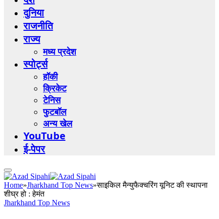
दुनिया
राजनीति
राज्य
मध्य प्रदेश
स्पोर्ट्स
हॉकी
क्रिकेट
टेनिस
फुटबॉल
अन्य खेल
YouTube
ई-पेपर
Home
»
Jharkhand Top News
»
साइकिल मैन्युफैक्चरिंग यूनिट की स्थापना
शीघ्र हो : हेमंत
Jharkhand Top News