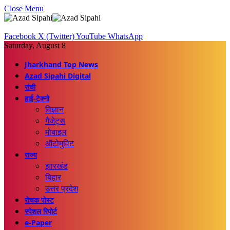
Close Menu
Facebook
X (Twitter)
YouTube
WhatsApp
Saturday, August 8
Jharkhand Top News
Azad Sipahi Digital
रांची
हाई-टेक्नो
विज्ञान
गैजेट्स
मोबाइल
ऑटोमुविट
राज्य
झारखंड
बिहार
उत्तर प्रदेश
रोचक पोस्ट
स्पेशल रिपोर्ट
e-Paper