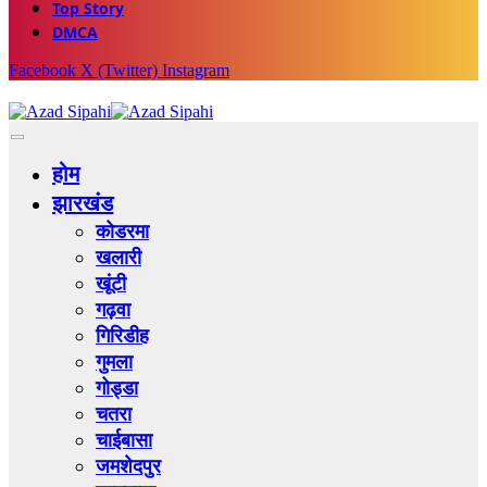
Top Story
DMCA
Facebook
X (Twitter)
Instagram
होम
झारखंड
कोडरमा
खलारी
खूंटी
गढ़वा
गिरिडीह
गुमला
गोड्डा
चतरा
चाईबासा
जमशेदपुर