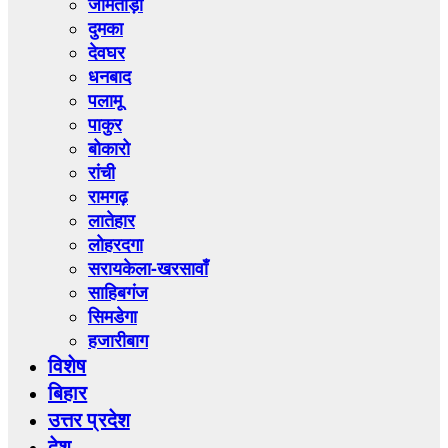
जामताड़ा
दुमका
देवघर
धनबाद
पलामू
पाकुर
बोकारो
रांची
रामगढ़
लातेहार
लोहरदगा
सरायकेला-खरसावाँ
साहिबगंज
सिमडेगा
हजारीबाग
विशेष
बिहार
उत्तर प्रदेश
देश