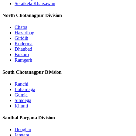
Seraikela Kharsawan
North Chotanagpur Division
Chatra
Hazaribag
Giridih
Koderma
Dhanbad
Bokaro
Ramgarh
South Chotanagpur Division
Ranchi
Lohardaga
Gumla
Simdega
Khunti
Santhal Pargana Division
Deoghar
Jamtara