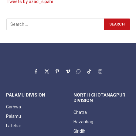
Tweets by azad_sipahi
Facebook
X
Pinterest
Vimeo
WhatsApp
TikTok
Instagram
(Twitter)
PALAMU DIVISION
NORTH CHOTANAGPUR
DIVISION
Garhwa
Chatra
Palamu
Hazaribag
Latehar
Giridih