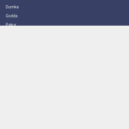
Dumka
Godda
Pakur
Sahebganj
Subscribe to Updates
Get the latest creative news from FooBar about art, design and
business.
By signing up, you agree to the our terms and our
Privacy Policy
agreement.
© 2026 AzadSipahi. Designed by
Launching Press
.