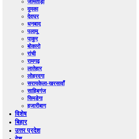
जामताड़ा
दुमका
देवघर
धनबाद
पलामू
पाकुर
बोकारो
रांची
रामगढ़
लातेहार
लोहरदगा
सरायकेला-खरसावाँ
साहिबगंज
सिमडेगा
हजारीबाग
विशेष
बिहार
उत्तर प्रदेश
देश