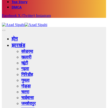
Top Story
DMCA
Facebook
X (Twitter)
Instagram
होम
झारखंड
कोडरमा
खलारी
खूंटी
गढ़वा
गिरिडीह
गुमला
गोड्डा
चतरा
चाईबासा
जमशेदपुर