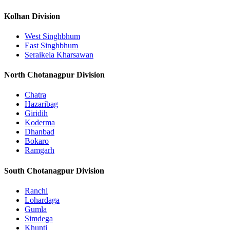
Kolhan Division
West Singhbhum
East Singhbhum
Seraikela Kharsawan
North Chotanagpur Division
Chatra
Hazaribag
Giridih
Koderma
Dhanbad
Bokaro
Ramgarh
South Chotanagpur Division
Ranchi
Lohardaga
Gumla
Simdega
Khunti