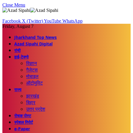
Close Menu
Facebook
X (Twitter)
YouTube
WhatsApp
Friday, August 7
Jharkhand Top News
Azad Sipahi Digital
रांची
हाई-टेक्नो
विज्ञान
गैजेट्स
मोबाइल
ऑटोमुविट
राज्य
झारखंड
बिहार
उत्तर प्रदेश
रोचक पोस्ट
स्पेशल रिपोर्ट
e-Paper